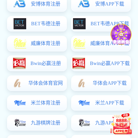
上级文件
九游官方网页版-九游(中国)"文件
培养文件
学位工作
教育管理
导师队伍
卓越工程师培养
九游官方网页版-九游(中国)":
教育管理
当前位置：
首页
教育管理