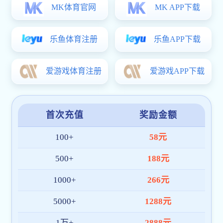
思政教育
政策文件
资料下载
更多 ↓
我校扎实开展2025级研究生新生入学教育工作
2025-12-10
我校开展“文明研究生工作室”和“文明研究生宿舍”评选活动
2025-12-10
研究生手册2021版
2021-10-08
2020-2021学年研究生先进个人及先进集体获评名单公示
2021-10-08
每页
24
记录
总共
4
记录
第一页
<<上一页
下一页>>
尾页
页码
1
/
1
跳转到
友情链接
校内各站点
各大学网站