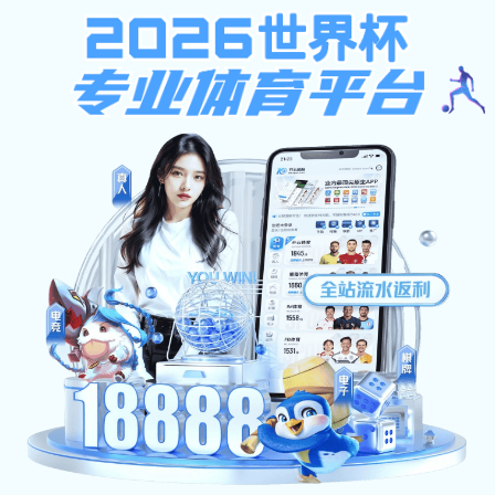
九游官方网页版-九游(中国)"
机构设置
研院简介
历史沿革
现任领导和分工
研院机构和职责
联系方式
院长信箱
九游官方网页版-九游(中国)"工作
九游官方网页版-九游(中国)"宣传
推荐免试
硕士九游官方网页版-九游(中国)"
博士九游官方网页版-九游(中国)"
联系方式